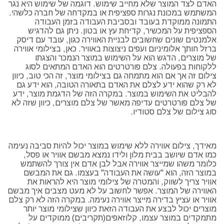
האדם לצד המוצר שלא מחייב שימוש. דוגמה של שימוש היא נגר
המשתמש במכונת נגרות ספציפית או במקדחה של חברה כלשהי.
התמונה ממוקדת בעובד ובסביבת העבודה בזמן העבודה
הספציפית על המכשיר, קדיחת עץ או בטון. ניתן גם להדגיש
אלמנטים שונים שחשובים לבניית האווירה כגון, עובד עם דיסק
ברזל חותך אלומיניום ועפים ניצוצות באוויר. כאן, בצילומי אווירה
של מוצרים, הדגש הוא על השימוש במוצר הנמכר והצגתו
ללקוחות בפעולה. צלם פורטרטים הוא האדם המתאים לסוג
צילום זה אך אם הוא מתמחה גם בצילומי מוצר, זה הכי טוב, כיוון
לא רק שהוא ידע לצלם את האדם בתאורה הטובה, הוא ידע גם
להבליט את השימוש במוצר. במקרה הזה של הדגמת מוצר, ידע
של צלם פורטרטים עדיפה מאשר של צלם מוצרים, כיוון שזה לא
סוג צילום של צלם סטודיו.
מאידך, צילום אווירה ללא שימוש במוצר יכול להיות סביבה נעימה
כמו אדם שיושב בבית מלון ולידו נמצא מבשם אוויר או פסל,
כלומר משהו שמייצר אווירה אבל לבן אדם אין צורך להשתמש
במוצר הזה, הוא "עושה את העבודה" בעצמו. גם את המבשם
אוויר צריך לשווק, והמטרה של צילומי מוצר היא להראות את
האווירה של המוצר. אפשר לחשוב על לא מעט מצבים איך מבשם
אוויר או עציץ בדירה מייצר אווירה נעימה. במקרה הזה לא רק צלם
מוצרים יכול לבצע את העבודה הזאת כיוון שצילומי מוצר יותר
מתמקדים במוצר עצמו, קלוזאפים(תקריבים) ממוקדים על