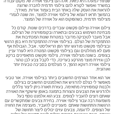
שנתתי למעלה היא כזאת. אלה הם צילומי אווירה של מקום עבודה
במשרד ואפשר לקורא להם צילומי תדמית לחברה שרוצה
להראות את העסק שלה באתר הבית בעמוד אודות. מאידך,
בהמשך תראו דוגמא של צילומי אווירה למוצר, וזה שונה לגמרי
מצילומי תדמית, כשהפוקוס הוא על אווירה של המוצר.
צילום אווירה וצילום פקשוט עובדים בדרכים שונות. קודם כל
מבחינת השימוש בצבעים ובתאורה ובקומפוזיציה של הצילום.
אבל מעבר לטכניקה מדובר במטרות שונות המכתיבות את
ההתמקדות של הצלם. בצילומי אווירה ההתמקדות היא בפן הרגשי
ובצילומי פקשוט מודגש יותר הפן הריאליסטי. אבל, הגבולות אף
פעם לא מוחלטים וגם בצילומי פקשוט המטרה היא לעורר עניין
בצופים. בשונה מצילומי אווירה, צילומי פקשוט מתאפיינים ברקע
לבן וגזירת מוצר מהרקע בעריכה, כדי לקבל צבע לבן טהור.
צילומי אווירה דווקא ההפך, כי מצלמים בסביבה טבעית יותר
ואורגנית.
אור הוא אחד הגורמים החשובים ביותר בצילומי אווירה. אור טבעי
מאפשר לי כצלם להדגיש את האלמנטים החשובים בצילום
ולבנות קומפוזיציה מתאימה, בעזרת תאורה ניתן ליצור צללים
ולהדגיש את הצבעים והצורות בתמונה באופן שישקף את האווירה
שאתם רוצים להעביר לצופים. צבע הוא אלמנט נוסף בעל
משמעות רבה עבור צילומי אווירה. בחירת צבעים שמתקשרים עם
הרגשות והתחושות שאתם מעוניינים להעביר, מעצימה את החוויה
של הצופים. לדוגמה, צבעים עזים יכולים ליצור תחושה של