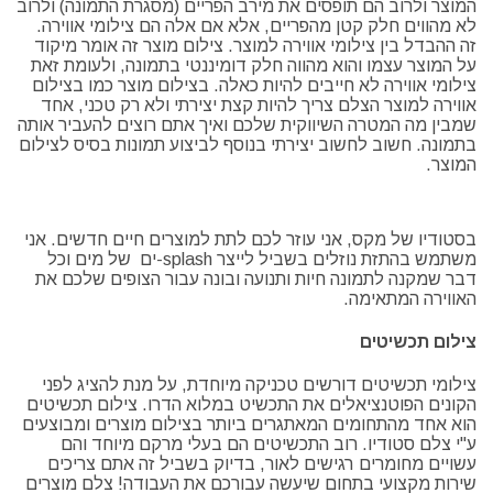
המוצר ולרוב הם תופסים את מירב הפריים (מסגרת התמונה) ולרוב
לא מהווים חלק קטן מהפריים, אלא אם אלה הם צילומי אווירה.
זה ההבדל בין צילומי אווירה למוצר. צילום מוצר זה אומר מיקוד
על המוצר עצמו והוא מהווה חלק דומיננטי בתמונה, ולעומת זאת
צילומי אווירה לא חייבים להיות כאלה. בצילום מוצר כמו בצילום
אווירה למוצר הצלם צריך להיות קצת יצירתי ולא רק טכני, אחד
שמבין מה המטרה השיווקית שלכם ואיך אתם רוצים להעביר אותה
בתמונה. חשוב לחשוב יצירתי בנוסף לביצוע תמונות בסיס לצילום
המוצר.
בסטודיו של מקס, אני עוזר לכם לתת למוצרים חיים חדשים. אני
משתמש בהתזת נוזלים בשביל לייצר splash-ים של מים וכל
דבר שמקנה לתמונה חיות ותנועה ובונה עבור הצופים שלכם את
האווירה המתאימה.
צילום תכשיטים
צילומי תכשיטים דורשים טכניקה מיוחדת, על מנת להציג לפני
הקונים הפוטנציאלים את התכשיט במלוא הדרו. צילום תכשיטים
הוא אחד מהתחומים המאתגרים ביותר בצילום מוצרים ומבוצעים
ע"י צלם סטודיו. רוב התכשיטים הם בעלי מרקם מיוחד והם
עשויים מחומרים רגישים לאור, בדיוק בשביל זה אתם צריכים
שירות מקצועי בתחום שיעשה עבורכם את העבודה! צלם מוצרים