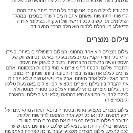
עוצמה, בעוד שצבעים בהירים יכולים ליצור תחושה של שלווה.
בסטודיו לצילום מקס, אני קודם כל מברר ביחד אתם מהם
הרגשות והתחושות שאותם אתם רוצים לעורר בצופים. במהלך
הצילומים אני קשוב לכל דרישה של הלקוח. בצילומי אווירה
הדיאלוג בין הצלם ללקוח הוא חלק מרכזי מהעבודה.
צילום מוצרים
צילום מוצרים הוא אחד מתחומי הצילום הפופולריים ביותר. בעידן
הדיגיטלי חווית הקנייה מתבצעת בעיקר באינטרנט והשיווק של
העסק נעשה ברשתות החברתיות. בשביל לשווק את העסק
והחברה שלכם ולבנות דף מוצרים איכותי בחנויות המקוונות, אתם
צריכים לצלם את המוצר בצורה הטובה ביותר שניתן. זה כמובן
ברור מאליו לכל אחד מאתנו, אבל עדיין יש אנשים שלא מבינים
את ההבדל בין צילום מוצרים מקצועי לבין צילום באמצעות טלפון
נייד. צילום מוצרים כדאי לעשות אצל צלם סטודיו מנוסה ולא
לצלם לבד, כי התוצאה היא בהתאם (ללא ידע בצילום, בתאורה
וקומפוזיציה)
צילום מוצרים מקצועי נעשה בסטודיו בתנאי תאורה מתאימים ועל
רקע מתאים, לבן או כל רקע אחר בהתאם לדרישות הלקוח.
מדובר בצילומים נקיים המציגים את המוצרים מכל הזוויות
ומאפשרים ללקוחות הפוטנציאלים שלכם להתרשם ממה שיש
לכם להציע. צילום מוצרים מקצועי עובר עריכה קפדנית באמצעות