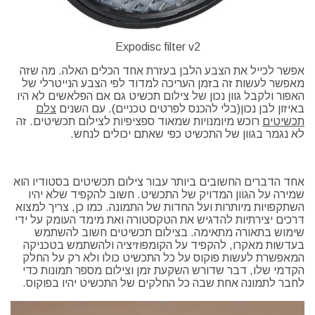
Expodisc filter v2
אפשר לכייל את הצבע הלבן בעזרת אחד הכלים האלה. מה שזה
מאפשר לעשות זה בזמן העריכה למדוד לפי הצבע הנייטרלי של
האפור ולקבל גוון נכון של צילום תכשיט גם אם הפלאשים לא היו
באיזון לבן נכון(בלי להכנס לפרטים טכניים). עם השנים
צלם
תכשיטים
רוכש מיומנויות שמאוד ספציפיות לצילום תכשיטים. זה
לא נגמר בגוון של התכשיט כפי שאתם יכולים לנחש.
אחד הדברים החשובים ביותר עבור צילום תכשיטים בסטודיו הוא
שמירה על הגוון המדויק של התכשיט. חשוב להקפיד שלא יהיו
השתקפויות מיותרות ועל החדות של התמונה. כמו כן, צריך למצוא
דרכים יצירתיות להדגיש את הטקסטורה ואת מימד העומק על ידי
שימוש בתאורה מתאימה. בצילום תכשיטים חשוב להשתמש
בעדשות מאקרו, להקפיד על הקומפוזיציה ולהשתמש בטכניקה
המאפשרת לעשות פוקוס על כל התכשיט כולו ולא רק על החלק
הקדמי שלו, דבר שדורש השקעת זמן וצילום מספר תמונות כדי
לחבר לתמונה אחת שבה כל החלקים של התכשיט יהיו בפוקוס.