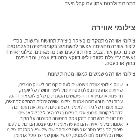
המכירות ולבנות אמון עם קהל היעד.
צילומי אווירה
צילומי אווירה מתמקדים בעיקר ביצירת תחושות ורגשות. בכדי
ליצור אווירה מתאימה אפשר להשתמש בקומפוזיציה ובאלמנטים
שונים, כגון אור, צבע, צורות ורקעים שונים ומגוונים. צילומי אווירה
נעשים ע"י צלם סטודיו לאו דווקא בסטודיו עצמו, ומדיי פעם
בחוץ או בעסק.
צילומי אווירה משמשים למגוון מטרות שונות:
שיווק: צילומי אווירה משמשים לעתים קרובות לשיווק מוצרים,
שירותים או עסקים. צלם סטודיו יכול לייצר תחושה של יוקרה,
חדשנות או עניין. אחד השימושים המעניינים של צילומי אווירה הוא
עבור גלריות ותערוכות אמנות. צילומי אווירה יכולים בהחלט להתאים,
עבור אוצרת של גלריה לאומנות שמעוניינת לשווק את התערוכה
לקהל לקוחות פוטנציאלי. הצילום בגלריה יכול לכלול אנשים
מתבוננים בתערוכה בזמן אמת בתמונות המוצגות על הקיר.
אמנות: צילומי אווירה הם מעשה אומנות פני עצמו. הם יכולים לספר
סיפור, להעביר מסר או פשוט ליצור תחושה של יופי. במסגרת צילומי
אווירה כלולים צילום לאמנים, למשל אומן שמייצר פסל או אומן