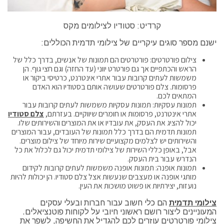
קרדיט: סטודיו לצילומים מקס
ישנם מספר סוגים עיקריים של צילומי תדמית הכוללים:
צילום פורטרטים: פורטרטים הם תמונות של אנשים, בדרך כלל של
הראש והכתפיים אך גם פורטרט יווני (עד החזה) וגם חצי גוף. הן
משמשות לעתים קרובות עבור אתרי אינטרנט, כרטיסי ביקור או
פרסומות. צלם פורטרטים שעושה אותם בסטודיו הוא האדם
המתאים לכם.
תמונות עסקיות: תמונות עסקיות משמשות לעתים קרובות עבור
אתרי אינטרנט, פרסומות או חומרים שיווקיים. בעזרתם,
צלם סטודיו
יכול להציג את העסק, את עובדיו או את המוצרים והשירותים שלו.
תמונות תדמית הם בדרך כלל תמונות של העובדים, עבור המוצרים
והשירותים יש לצלמים מקצועיים שירות מיוחד של צילום מוצרים.
אבל, באופן כללי השירות של צילומי תדמית יכול גם לכלול את כל
הנדרש עבור בית העסק.
תמונות אופנה: תמונות אופנה משמשות לעתים קרובות לקידום
מותגי אופנה או מעצבים שנעשות אצל צלם סטודיו. הן יכולות להיות
נועזות, יצירתיות או פשוט מושכות את העין.
צילומי תדמית
הם כלי חשוב עבור חברות ובעלי עסקים
המעוניינים ליצור רושם ראשוני חיובי על לקוחות פוטנציאלים.
צילומי פורטרטים עוזרים לכם להגדיל את החשיפה, לשפר את