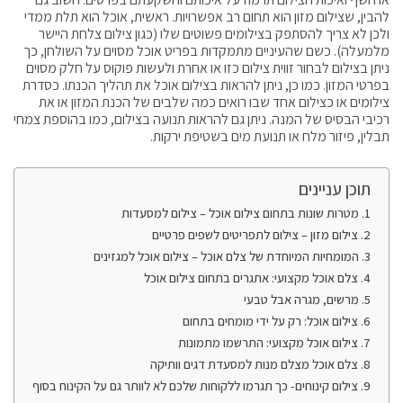
להבין, שצילום מזון הוא תחום רב אפשרויות. ראשית, אוכל הוא תלת ממדי
ולכן לא צריך להסתפק בצילומים פשוטים שלו (כגון צילום צלחת היישר
מלמעלה). כשם שהעיניים מתמקדות בפריט אוכל מסוים על השולחן, כך
ניתן בצילום לבחור זווית צילום כזו או אחרת ולעשות פוקוס על חלק מסוים
בפרטי המזון. כמו כן, ניתן להראות בצילום אוכל את תהליך הכנתו. כסדרת
צילומים או כצילום אחד שבו רואים כמה שלבים של הכנת המזון או את
רכיבי הבסיס של המנה. ניתן גם להראות תנועה בצילום, כמו בהוספת צמחי
תבלין, פיזור מלח או תנועת מים בשטיפת ירקות.
תוכן עניינים
מטרות שונות בתחום צילום אוכל – צילום למסעדות
צילום מזון – צילום לתפריטים לשפים פרטיים
המומחיות המיוחדת של צלם אוכל – צילום אוכל למגזינים
צלם אוכל מקצועי: אתגרים בתחום צילום אוכל
מרשים, מגרה אבל טבעי
צילום אוכל: רק על ידי מומחים בתחום
צילום אוכל מקצועי: התרשמו מתמונות
צלם אוכל מצלם מנות למסעדת דגים וותיקה
צילום קינוחים- כך תגרמו ללקוחות שלכם לא לוותר גם על הקינוח בסוף