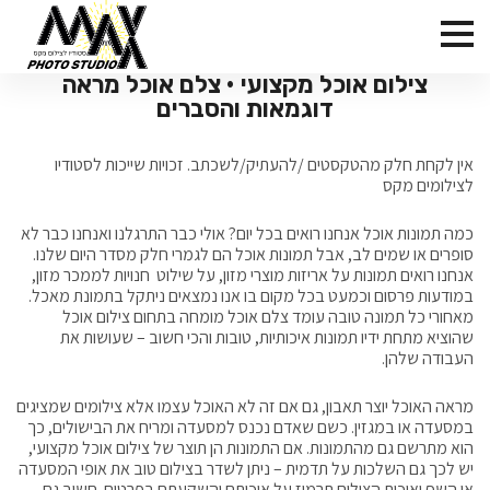
צילום אוכל מקצועי • צלם אוכל מראה
דוגמאות והסברים
אין לקחת חלק מהטקסטים /להעתיק/לשכתב. זכויות שייכות לסטודיו
לצילומים מקס
כמה תמונות אוכל אנחנו רואים בכל יום? אולי כבר התרגלנו ואנחנו כבר לא
סופרים או שמים לב, אבל תמונות אוכל הם לגמרי חלק מסדר היום שלנו.
אנחנו רואים תמונות על אריזות מוצרי מזון, על שילוט חנויות לממכר מזון,
במודעות פרסום וכמעט בכל מקום בו אנו נמצאים ניתקל בתמונת מאכל.
מאחורי כל תמונה טובה עומד צלם אוכל מומחה בתחום צילום אוכל
שהוציא מתחת ידיו תמונות איכותיות, טובות והכי חשוב – שעושות את
העבודה שלהן.
מראה האוכל יוצר תאבון, גם אם זה לא האוכל עצמו אלא צילומים שמציגים
במסעדה או במגזין. כשם שאדם נכנס למסעדה ומריח את הבישולים, כך
הוא מתרשם גם מהתמונות. אם התמונות הן תוצר של צילום אוכל מקצועי,
יש לכך גם השלכות על תדמית – ניתן לשדר בצילום טוב את אופי המסעדה
או השף ואיכות הצילום תרמוז על איכותם והשקעתם בפרטים. חשוב גם