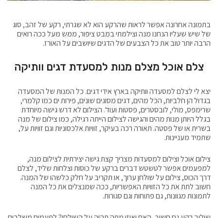
בתמונה אחרונה אפשר לראות שהרקע הוא לא שגרתי, רקע של זהב, סוג
של שיש שעליו הנחנו מנה וצילמתי במבט ציפור, ממש מעל ככה רואים
הרבה יותר טוב את כל הצבעים של הדגים שיושבים על האורז.
צלם אוכל מצלם מנות למסעדת דגים וותיקה
יצא לי לצלם למסעדה וותיקה בארץ אידי דגים. כל המנות של המסעדה
בגדול הן חלביות, הכל מהים, דגים מסוגים שונים, פירות ים כמו קלמרי,
שרימפס, מולי, לובסטרים, פסטות ועוד'. הצילום לא דרש גישה מיוחדת
בגלל היותן מנות מהים והגישה לצילום הייתה רגילה, כמו צילום של מנה
בשרית או של פסטה. תאורה רכה בעיקר, זוויות אלכסוניות וגם זוויות על,
שתמיד מעניינות.
צילום אוכל וצילום למסעדות מצריך קצת גישה יצירתית לצילום מנה,
למפעמים אפשר לטשטש דברים ברקע של כוסות וצלחות שליד, לצלם
דרך הכוס, צילום על שולחן ערוך, או תקריב על חלק כלשהו של המנה.
חשוב לתת את כל הזוויות האפשריות, ככה שמנצלים את כל המנה
לתמונות מגוונות, גם פתוחות וגם סגורות.
שילוב רקע גם חשוב, האם ואיזו מפה תהיה על השולחן? לפעמים משלבים