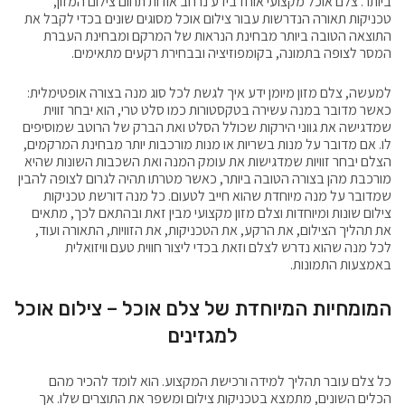
ביותר. צלם אוכל מקצועי אוחז בידע נרחב אודות תחום צילום המזון,
טכניקות תאורה הנדרשות עבור צילום אוכל מסוגים שונים בכדי לקבל את
התוצאה הטובה ביותר מבחינת הנראות של המרקם ומבחינת העברת
המסר לצופה בתמונה, בקומפוזיציה ובבחירת רקעים מתאימים.
למעשה, צלם מזון מיומן ידע איך לגשת לכל סוג מנה בצורה אופטימלית:
כאשר מדובר במנה עשירה בטקסטורות כמו סלט טרי, הוא יבחר זווית
שמדגישה את גווני הירקות שכולל הסלט ואת הברק של הרוטב שמוסיפים
לו. אם מדובר על מנות בשריות או מנות מורכבות יותר מבחינת המרקמים,
הצלם יבחר זוויות שמדגישות את עומק המנה ואת השכבות השונות שהיא
מורכבת מהן בצורה הטובה ביותר, כאשר מטרתו תהיה לגרום לצופה להבין
שמדובר על מנה מיוחדת שהוא חייב לטעום. כל מנה דורשת טכניקות
צילום שונות ומיוחדות וצלם מזון מקצועי מבין זאת ובהתאם לכך, מתאים
את תהליך הצילום, את הרקע, את הטכניקות, את הזוויות, התאורה ועוד,
לכל מנה שהוא נדרש לצלם וזאת בכדי ליצור חווית טעם וויזואלית
באמצעות התמונות.
המומחיות המיוחדת של צלם אוכל – צילום אוכל
למגזינים
כל צלם עובר תהליך למידה ורכישת המקצוע. הוא לומד להכיר מהם
הכלים השונים, מתמצא בטכניקות צילום ומשפר את התוצרים שלו. אך