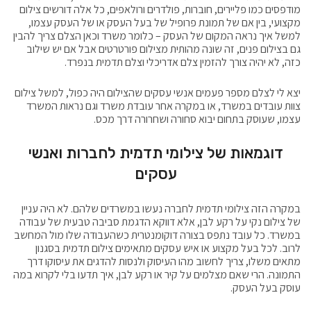
מודפסים כמו פליירים, חוברות, פולדרים ורולאפים, כל אלה דורשים צילום
מקצועי, בין אם של תמונת פרופיל של בעל העסק או של העסק עצמו,
למשל איך נראה המקום של העסק – כלומר משרד וכאן הצלם צריך להבין
גם בצילום פנים, זה שונה מהותית מצילום פורטרטים אבל אם יש שילוב
כזה, לא יהיה צורך להזמין צלם אדריכלי וצלם תדמית בנפרד.
יצא לי לצלם מספר פעמים אנשי עסקים שהצילום היה כפול, למשל צילום
צוות עובדים במשרד, או במקרה אחר עובדת משרד וגם נראות המשרד
עצמו, שעוסק בתחום יבוא סחורה ושחרורה דרך מכס.
דוגמאות של צילומי תדמית לחברות ואנשי
עסקים
במקרה הזה צילומי תדמית לחברה נעשו במשרדים שלהם. לא היה עניין
של צילום נקי על רקע לבן, אלא דווקא הדגמת סביבה טבעית של עבודה
במשרד. כל עובד נתפס בצורה דוקומנטרית כשהעבודה שלו מול המחשב
לרוב. לכל בעל מקצוע או איש עסקים מתאימים צילום תדמית בסגנון
מתאים משלו, צריך לחשוב מהו העיסוק ולנסות להדגים את עיסוקו דרך
התמונה. הרי שאם מצלמים על קיר או רקע לבן, איך תדעו בלי לקרוא במה
עוסק בעל העסק.