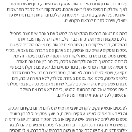
על חברה, ארגון או עצמאי, נראות העסק היא חשובה, כיוון שהיא תורמת
לאיך שהלקוח הפוטנציאלי רואה אתכם. כשהלקוח רוצה לקבל התרשמות
ראשונית על העסק, בודק בדף אינטרנט שלכם וברשתות חברתיות יש פן
ויזואלי, שיכול לתרום לנראות מקצועית.
במה מתבטאת הנראות המקצועית? למשל אם באתר יש תמונת פרופיל
שלכם מקצועית ומרוטשת, זה כבר שלב ראשון שהלקוח עובר אותו
בהצלחה, הכי שלקוחות בין היתר רוצים לראות עם מי הם הולכים לעשות
עסקים ועסקים עושים עם אנשים, גם בארגון וגם בחברה וגם עצמאי, בסוף
עושים עסק עם בן אדם. כשהלקוח רואה תמונה שלכם נעימה, זה יכול
לגרום לו להמשיך הלאה ולקרואה עליכם, כלומר בין אם זאת תאורה
מחמיאה או תנוחה מחמיאה , ביגוד מתאים וכו'. לא פעם נתקלתי באנשי
מקצועי, שמצולמים בצורה לא טובה, מסתכלים במבט של רוצח סדרתי
כלפי מצלמה, צילמו את עצמם בעזרת סלולרי, ללא תאורה טובה, והם
מצפים שאנשים יתקשרו אליכם לקבל שירות מקצועי. ככה בעצמי פסלתי
רואים פרטים שאליהם התכוונתי להגיע, כי הם לא עברו את השלב
הראשוני, לפני שהגעתי לחוות דעת עליהם.
לפעמים אנשי עסקים לוקחים יועצי תדמית שמלווים אותם בקידום העסק,
זה דיי חשוב אפילו לאנשי עסקים וותיקים, כי יועץ עסקי יכול לבחון כיוונים
נוספים שעליהם לא חשב איש עסקים או בעל תפקיד בחברה. יועצי תדמית
כן עושים את הצעד הנכון עבור חברות ובעלי עסקים ומציעים להם לבצע
צילומי תדמית. אם יש לכם אתר או רשת חברתית של חברה, אולי חומרים