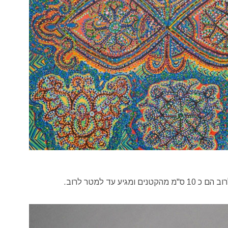
מתחום הפיסול האמנים מייצרים מכל מיני חומרים כמו אבן (למשל אבן מפורסמת איטלקית קרארה), חימר וכו' ולרוב. הגדלים לרוב הם כ 10 ס"מ מהקטנים ומגיע עד למטר לרוב.