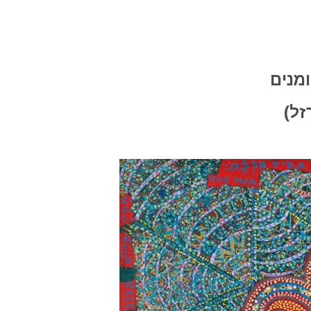
מנים
זל)