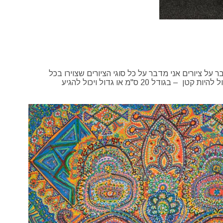
 על ציורים אני מדבר על כל סוגי הציורים שצוירו בכל
החומרים(שמן, אקרילי וכו') , רישומים למיניהם ואיורים שכל אלה מיוצרים בדו ממד על קנבס או זכוכית למשל. גודל היצירות יכול להיות קטן – בגודל 20 ס"מ או גדול ויכול להגיע