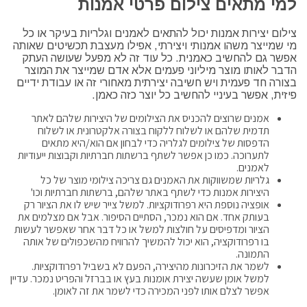
למי מתאים צילום פרטי אמנות
צילום יצירות אמנות יכול להתאים לאמנים וגלריות בעיקר או כל
מי שמייצר משהו אמנותי ויצירתי, אפילו מעצבת תכשיטים שאותה
אפשר גם להחשיב כאמנית. כל עוד זה לא מפעל שעושה העתק
הדבר לאותו מוצר מיליוני פעמים אלא אדם שמייצר את המוצר
בצורה חד פעמית ויש חשיבה יצירתית מאחורי זה או עבודת ידיים
פיזית, אפשר בעיניי להחשיב כל יוצר כזה כאמן.
אמנים שרוצים להכניס את הצילומים של היצירות שלהם לאתר
תדמית שלהם או לשלוח ללקוח בצורה אלקטרונית או לשלוח
הדפסות של צילומים לגלריה כדי לבחון אם הוא/היא מתאים
לתערוכה. כמו כן אפשר לשתף ברשתות חברתיות וקבוצות ייעודיות
לאמנים.
גלריות שמשווקות את האמנים גם צריכה צילומי מוצר של כל
היצירות אמנות כדי לשתף באתר שלהם, ברשתות חברתיות וכו'
אופציה נוספת היא רפרודוקציות. למשל צייר שיש לו את הציור רק
בעותק אחד. אם הוא נמכר, הסתיים הסיפור. אבל אם מצלמים את
הציור ומדפיסים על חולצות למשל או כל דבר אחר שאפשר לעשות
בו רפרודוקציה, הוא יכול להמשיך להרוויח מהשכפולים של אותה
התמונה.
לשמר את הזיכרונות מהיצירה, הפעם לא בשביל רפרודוקציות.
למשל אומן שעשה יצירת אומנות בעץ או בברזל והפריט נמכר. עדיין
אפשר לצלם אותו לפני המכירה כדי לשמר את זה לאומן.