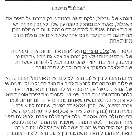
"שבלול" מהטבע
דוגמא של שבלול, נלקח פשוט מהטבע, רק במבט על רואים את
השבלול, כאשר אם נסתכל בגובה עין שלו, לא נבין מה זה. יש
יצירות אמנות שאפשר לצלם אותם מכמה זוויות כי מכולם מובן
מה זה וגם זה נותן עוד מבט אחר שלא רואים אם מצלמים רק
מזווית אחת.
המטרה של
צלם מוצרים
היא לזהות את הזוויות היותר מעניינות
של יצירת אומנות שלא רק מחמיאה אלא גם מרא את המוצר
במיטבו, הוא יבחר זווית שהכי טובה מבין 4-5 זוויות אפשריות
שונות ולצלם בתאורה איכותית ולבצע עריכה טובה.
אז מה ההבדל בין צילום מוצר לצילום יצירת אומנות? ההבדל הוא
שצילום מוצר מטרתו להראות לרוב את הצד הפונקציונלי-השימושי
של המוצר. למשל אם זה סכין- אז להראות ידית איכותית, את
הלהב החדה וכו' שזה דבר שימושי. לעומת זאת יצירת אומנות היא
לא פונקציונלית/שימושית שאנחנו עובדים איתה יום יום יום (כמו
עכבר מחשב, עט, סכין) אלא יותר רגשית, שנותנת לנו אווירה
נעימה בבית (במקרה של ציור או פסל) או לוק יפה (במקרה של
תכשיט) ולכן פרט אומנות- צלם צריך לצלם אחרת, לבוא עם ראש
אחר, הוא צריך לעשות תמונה שתעביר את המסר שרצה לבטא
אמן, את הצד הרגשי מה זה יעשה לנו אם יהיה לנו את היצירה
הזאת. זהו הבדל מאוד משמעותי בין צילום מוצר ליצירת אומנות.