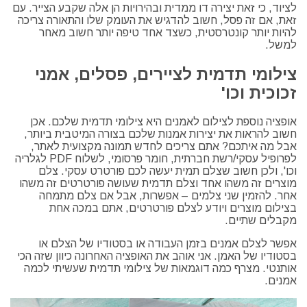
לציוד, כי זאת יצירה דו ממדית ובהירויות הן אלה שקבע הצייר. עם
זאת, אם זה פסל, חשוב להדגיש את העומק שלו והתאורה צריכה
להיות יותר קונטרסטית, כשצד אחד טיפה יותר חשוב מאחר
למשל.
צילומי תדמית לציירים, פסלים, אמני
זכוכית וכו'
אופציה נוספת לצילום לאמנים היא צילומי תדמית שלכם. אכן
חשוב להראות את יצירות אמנות שלכם בצורה המיטבית ביותר,
אבל מה איתכם? אתם צריכים לחדש תמונה מקצועית לאתר,
לפרופיל עסקי/רשת חברתית, חומר פרסומי, לשלוח PDF לגלריה
וכו', ולכן חשוב שצלם תמית יעשה לכם פורטרט עסקי. צלם
מוצרים זה משהו אחד וצלם תדמית שעושה פורטרטים זה משהו
אחר. להזמין שני צלמים – אפשרות, אבל אם צלם מתמחה
בצילום מוצרים ויודע לצלם פורטרטים, אתם במכה אחת
מקבלים שתיים.
אפשר לצלם אמנים בזמן העבודה או בסטודיו של הצלם או
בסטודיו של האמן. אני אוהב את האופציה האחרונה כיוון שזה הכי
אותנטי. מצרף כמה דוגמאות של צילומי תדמית שעשיתי לכמה
אמנים.