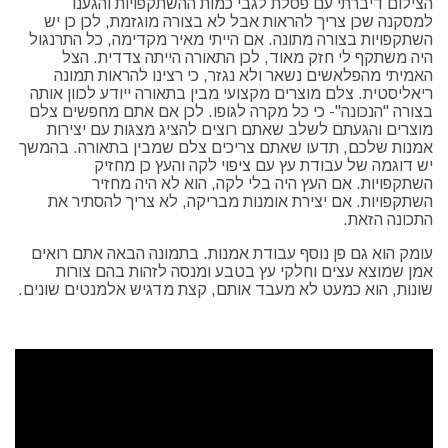
הצילום דיברתי עם פסלת לגבי כמות ההשתקפויות והגענו
למסקנה שכן צריך להראות אבל לא בצורה מוגזמת, לכן כן יש
השתקפויות בצורה מתונה. אם הייתי מאיר מקדימה, כל התרנגול
היה משתקף לי חזק מאוד, לכן התאורה הייתה צדדית. הצל
האמיתי מהפלאשים נשאר ולא נגזר, כי רצינו להראות תמונה
ריאליסטית. צלם מוצרים מקצועי מבין בתאורה ייודע לכוון אותה
בצורה "הנכונה"- כי כל מקרה לגופו. לכן אם אתם מחפשים צלם
מוצרים והגעתם לשלב שאתם רוצים להציג מצגות עם יצירות
אמנות שלכם, תדעו שאתם צריכים צלם שמבין בתאורה. בהמשך
יש דוגמה של עבודת עץ עם ציפוי לקה והעץ כן מחזיק
השתקפויות. אם העץ היה בלי לקה, הוא לא היה מחזיר
השתקפויות. אם יצירת אומנות מבריקה, לא צריך להסתיר את
התכונה הזאת.
עומק הוא גם פן נוסף עבודת אמנות. בתמונה הבאה אתם רואים
אמן שמוצא עצים וחלקי עץ בטבע ומנסה לזהות בהם צורות
שונות, הוא כמעט לא מעבד אותם, קצת מדגיש אלמנטים שונים.