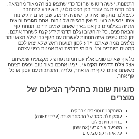
התמונות, יעשה ריטוש עור וכו' כדי שתצאו בצורה מאוד מחמיאה.
צלם תדמית גם עובד בפן הפסיכולוגי, הוא יודע להתחבר
למצולם, מתקשר איתו כך שתהיה זרימה, שבן אדם ירגיש נוח
איתו, ירגיש טבעי. כשאין הרגשה של נוחות, אתם סגורים ורואים
את זה בצילומים בין אם באיך שאתם שמים ידיים, תנוחת גוף
והבאת פנים, כל זה חשוב וצלם תדמית ידע קצת לשחרר אתכם,
יתן לכם טיפים איזה תנוחות לעשרות עם הגוף כדי שלא תצאו יותר
מלאים ממה שאתם, יידע לכוון תנועות ראש שלא יצאו לכם
קמטים מיותרים וכו'. צילומי תדמית זאת אמנות בפני עצמה.
כל גוף שאתם פונים אליו עם תמונת פרופיל מקצועית שעשיתם
אצל
צלם תדמית מקצועי
, יציגו אתכם באור טוב ויפגינו רצינות
כשאתם פונים לגוף זה או אחר, גלריה, התכתבות עם עסק או כל
גוף אחר.
סוגיות שונות בתהליך הצילום של
מוצרים
השתקפויות ומוצרים מבריקים
עומק תלת ממד של התמונה ויצירה (עלידי תאורה)
בחירת זווית צילום
השפעת אור טבעי (אם ישנו)
על איזה רקע מצלמים