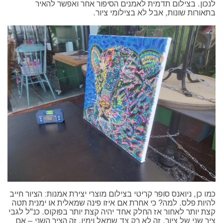
לנכון. בצילום תדמית לאמנים הסיפור אחר ואפשר להאיר
בתאורות שונות, אבל לא בצילומי ציור.
כמו כן, ניואנס סופר קריטי בצילום מוצרי יצירת אמנות: הציור חייב
להיות פלס. למה? כי אחרת אם איזו פינה שמאלית או ימנית תטה
קצת יותר לאחור אז החלק אחד יהיה קצת יותר בפוקוס. כנ"ל לגבי
ציר שני של ציור, זה לא רק צד שמאל וימין, זה הציר השני – אם