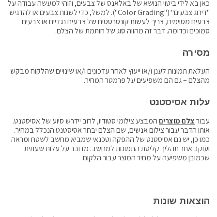
כאן בא לידי ביטוי הנושא של באלאנס של צבעים, וזוהי למעשה עבודה על
"דירוג צבעים" ("Color Grading"). למשל, כדי לשנות צבעים או להדגיש
צבעים מסוימים, צריך לעשות קונטרסטים של צבעים נגדיים או צבעים
סמוכים וכדומה. דבר זה מהווה סוג של חותמת של הצלם.
מסירה
העלאת תמונות לענן ו/או ייעוץ לאחר עדכונים ו/או שינויים שהלקוח מבקש
מהצלם – גם הם משפיעים על פרמטר המחיר.
עלות אסיסטנט
עבור
צלם מוצרים
המבצע צילומי סטודיו, לרוב יידרש סיוע של אסיסטנט.
אותו הדבר עבור צילום אנשים, שם הצלם יבחר אסיסטנט הנכלל במחיר.
כמו כן, יש גם אסיסטנט של ההפקה וטכנאי שמביא מחשב לשטח ומראה
ועוקב אחר תהליך קליטת התמונות למחשב. מדובר על עלות שעתית
שכמובן משפיעה על מחיר המוצר עבור הלקוח.
הוצאות שונות