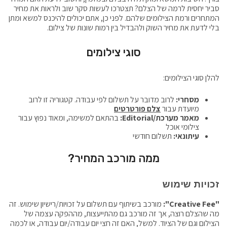
סביר יחסית לרמה של הצלם? תצטרכו לעשות סקר שוב ולראות את מחיר
המתחרים ורמת הצילומים שלהם. לפני כן, אתם יכולים להיכנס למשא ומתן
בלי לדעת את מחיר השוק ולהבדיל בין רמות שונות של צילום.
סוגי צילומים
להלן סוגי הצילומים:
מסחרי:
לרוב מדובר על תשלום לפי עבודה. קטגוריה זו לרוב
מיועדת עבור
צלם פורטרטים
מאמר מערכת/Editorial:
בהתאם למשימה, ומאוד נפוץ עבור
צילומי אוכל
עיתונאי:
תשלום חודשי
ממה מורכב המחיר?
זכויות שימוש
"Creative Fee":
מורכב בשיתוף עם תשלום על זכויות/רישיון שימוש. זה
מה שהצלם רוצה, אך זה מורכב גם מהתייעצות, מההפקה עצמה של
הצילום וגם של הציוד. למשל, האם זה חצי יום עבודה/יום עבודה, או לכמה