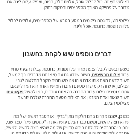
בצילומי חוץ זה יכול לכלול אוכל, עלויות דלק, חניות, ואפילו עלות לינה אם
מדובר על פרוייקט האורך מספר ימים ובמקום רחוק.
צילומי חוץ, כדוגמת צילומים במסע בטבע של מספר ימים, עלולים לכלול
עלויות נוספות כדוגמת אוכל ולינה
דברים נוספים שיש לקחת בחשבון
כשאנו באים לקבל הצעת מחיר על תמונות, כדוגמת קבלת הצעת מחיר
עבור
צילום תכשיטים
, חשוב שנדע גם עם מי אנחנו מדברים. כך למשל,
חשוב לדעת האם אותו אדם איתו אנו משוחחים מקבל החלטות לגבי
הצילום, או שזה רק מישהו מטעם החברה ומישהו אחר הוא המחליט.אם
אתם מזמינים צילום עבור החברה בה אתם עובדים, כמו למשל
פקשוטים
,
חשוב שאותו אדם המזמין את הצילום מטעם החברה שלכם יתרשם
מצילומי הצלם.
כמו כן, ישנם מקרים בהם הלקוח נותן "בריף" או הסבר ראשוני של מה
שהוא רוצה להשיג, ומשם כבר הצלם עושה את ה-"קסמים שלו". מצד שני,
ייתכן כי החברה יכולה לתת פירוט מדוייק של מה שהיא רוצה להשיג. למשל,
אם זה צילום קולקציית אופנה חדשה, אז עולות מלא שאלות כדוגמת מי