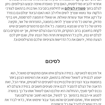
אחראי להביא מודליסטית, האם צריך מאפרת ואיפה יבוצעו הצילומים. ניתן
לצלם בתוך
סטודיו לצילום
או לחילופין בסביבה אורבנית בהתאם לצורכי
הלקוח. עוד נושא שצריך לשים אליו לב הוא האם הביגוד יצולם גם בנפרד
על רקע אחיד ועוד עשרות שאלות. או שאולי זו תמונה לפרסומת, ויש בריף
מדויק, שרטוט כל פרט שצריך להיות בתמונה, התפזרות של אור, סקיצה
פירוט של כל פרט שנמצא בתמונה. כל אלו הם פרמטרים חשובים שיש
לקחת בחשבון. ברוב המקרים, תדברו עם הצלם ישירות, אך יש מקרים בהם
לצלם יש נציג, ולכן כל ההתקשרות תהיה מול הנציג שלו, שגם ייתן לכם
הצעת מחיר, ירשום את כל הדרישות והציפיות שלכם מהצילומים וכו'.
לסיכום
אל תיכנסו לפאניקה. במידה והצלם איתו אתם מתקשרים מושכל, הוא
ישמע לכם וידע לשאול שאלות בהתאם, ימצא את השימוש הנכון ביותר
בתמונות עבור הצרכים שלכם וייכנס לסעיפים הרלוונטיים, אחרי הכל, זאת
הדאגה של הצלם להסביר לכם איזה סעיפים חשובים. במידה והצלם לא
נכנס לאף סעיף, ההחלטה היא שלכם האם לשאול אותו על כך במטרה
למנוע אי-הבנות בהמשך. כך למשל, אם הוא חושב שהצילום נועד
לשימוש אחד, ואתם חושבים שהוא נועד עבור שימוש אחר, כדאי לברר את
זה כדי שתוכלו לקבל את כל זכויותיכם.